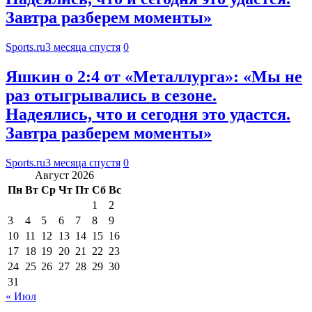
Завтра разберем моменты»
Sports.ru
3 месяца спустя
0
Яшкин о 2:4 от «Металлурга»: «Мы не
раз отыгрывались в сезоне.
Надеялись, что и сегодня это удастся.
Завтра разберем моменты»
Sports.ru
3 месяца спустя
0
Август 2026
Пн
Вт
Ср
Чт
Пт
Сб
Вс
1
2
3
4
5
6
7
8
9
10
11
12
13
14
15
16
17
18
19
20
21
22
23
24
25
26
27
28
29
30
31
« Июл