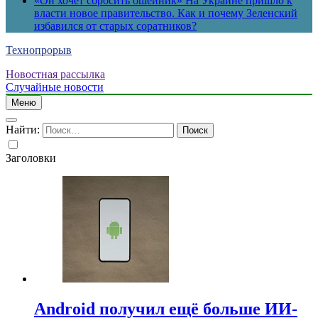
«Он хочет сбросить ошейник» На Украине пришло к
власти новое правительство. Как и почему Зеленский
избавился от старых соратников?
Технопрорыв
Новостная рассылка
Случайные новости
Меню
Найти:
Заголовки
Android получил ещё больше ИИ-