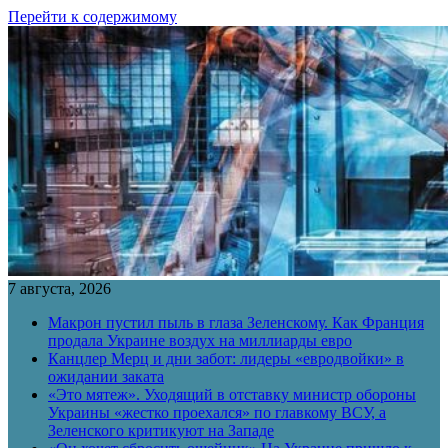
Перейти к содержимому
7 августа, 2026
Макрон пустил пыль в глаза Зеленскому. Как Франция
продала Украине воздух на миллиарды евро
Канцлер Мерц и дни забот: лидеры «евродвойки» в
ожидании заката
«Это мятеж». Уходящий в отставку министр обороны
Украины «жестко проехался» по главкому ВСУ, а
Зеленского критикуют на Западе