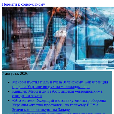
Перейти к содержимому
7 августа, 2026
Макрон пустил пыль в глаза Зеленскому. Как Франция
продала Украине воздух на миллиарды евро
Канцлер Мерц и дни забот: лидеры «евродвойки» в
ожидании заката
«Это мятеж». Уходящий в отставку министр обороны
Украины «жестко проехался» по главкому ВСУ, а
Зеленского критикуют на Западе