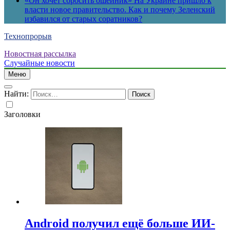
«Он хочет сбросить ошейник» На Украине пришло к
власти новое правительство. Как и почему Зеленский
избавился от старых соратников?
Технопрорыв
Новостная рассылка
Случайные новости
Меню
Найти:
Заголовки
Android получил ещё больше ИИ-