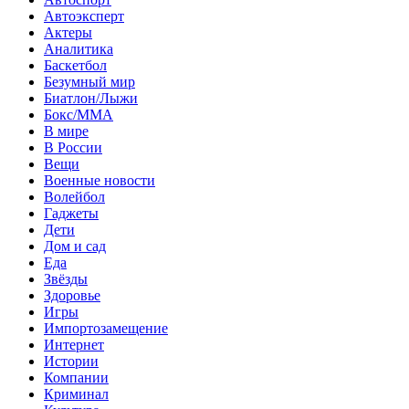
Автоэксперт
Актеры
Аналитика
Баскетбол
Безумный мир
Биатлон/Лыжи
Бокс/MMA
В мире
В России
Вещи
Военные новости
Волейбол
Гаджеты
Дети
Дом и сад
Еда
Звёзды
Здоровье
Игры
Импортозамещение
Интернет
Истории
Компании
Криминал