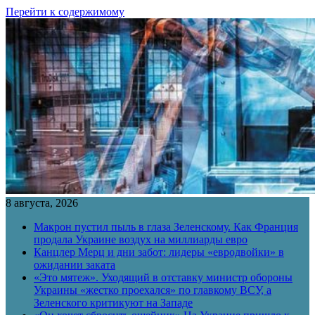
Перейти к содержимому
8 августа, 2026
Макрон пустил пыль в глаза Зеленскому. Как Франция
продала Украине воздух на миллиарды евро
Канцлер Мерц и дни забот: лидеры «евродвойки» в
ожидании заката
«Это мятеж». Уходящий в отставку министр обороны
Украины «жестко проехался» по главкому ВСУ, а
Зеленского критикуют на Западе