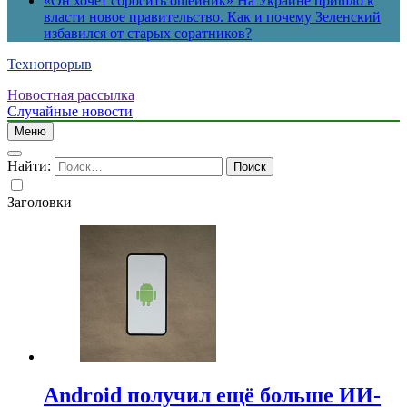
«Он хочет сбросить ошейник» На Украине пришло к
власти новое правительство. Как и почему Зеленский
избавился от старых соратников?
Технопрорыв
Новостная рассылка
Случайные новости
Меню
Найти:
Заголовки
Android получил ещё больше ИИ-