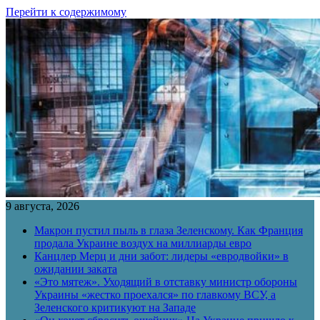
Перейти к содержимому
9 августа, 2026
Макрон пустил пыль в глаза Зеленскому. Как Франция
продала Украине воздух на миллиарды евро
Канцлер Мерц и дни забот: лидеры «евродвойки» в
ожидании заката
«Это мятеж». Уходящий в отставку министр обороны
Украины «жестко проехался» по главкому ВСУ, а
Зеленского критикуют на Западе