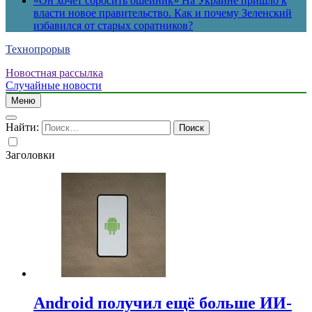
«Он хочет сбросить ошейник» На Украине пришло к
власти новое правительство. Как и почему Зеленский
избавился от старых соратников?
Технопрорыв
Новостная рассылка
Случайные новости
Меню
Найти:
Заголовки
Android получил ещё больше ИИ-