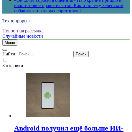
«Он хочет сбросить ошейник» На Украине пришло к
власти новое правительство. Как и почему Зеленский
избавился от старых соратников?
Технопрорыв
Новостная рассылка
Случайные новости
Меню
Найти:
Заголовки
Android получил ещё больше ИИ-