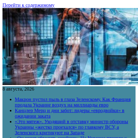
Перейти к содержимому
8 августа, 2026
Макрон пустил пыль в глаза Зеленскому. Как Франция
продала Украине воздух на миллиарды евро
Канцлер Мерц и дни забот: лидеры «евродвойки» в
ожидании заката
«Это мятеж». Уходящий в отставку министр обороны
Украины «жестко проехался» по главкому ВСУ, а
Зеленского критикуют на Западе