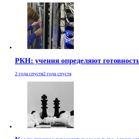
РКН: учения определяют готовность
2 года спустя
2 года спустя