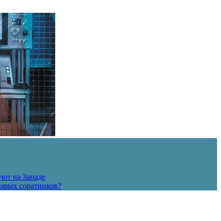
уют на Западе
тарых соратников?