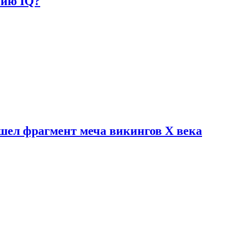
нию IQ?
шел фрагмент меча викингов X века