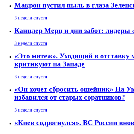
Макрон пустил пыль в глаза Зеленс
3 недели спустя
Канцлер Мерц и дни забот: лидеры 
3 недели спустя
«Это мятеж». Уходящий в отставку 
критикуют на Западе
3 недели спустя
«Он хочет сбросить ошейник» На Ук
избавился от старых соратников?
3 недели спустя
«Киев содрогнулся». ВС России внов