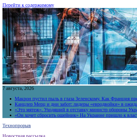
Перейти к содержимому
7 августа, 2026
Макрон пустил пыль в глаза Зеленскому. Как Франция пр
Канцлер Мерц и дни забот: лидеры «евродвойки» в ожид
«Это мятеж». Уходящий в отставку министр обороны Укра
«Он хочет сбросить ошейник» На Украине пришло к власт
Технопрорыв
Новостная рассылка