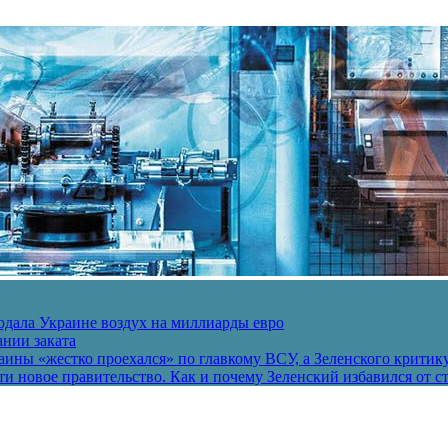
одала Украине воздух на миллиарды евро
ании заката
ины «жестко проехался» по главкому ВСУ, а Зеленского критик
и новое правительство. Как и почему Зеленский избавился от с