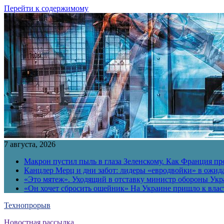
Перейти к содержимому
7 августа, 2026
Макрон пустил пыль в глаза Зеленскому. Как Франция пр
Канцлер Мерц и дни забот: лидеры «евродвойки» в ожид
«Это мятеж». Уходящий в отставку министр обороны Укра
«Он хочет сбросить ошейник» На Украине пришло к власт
Технопрорыв
Новостная рассылка