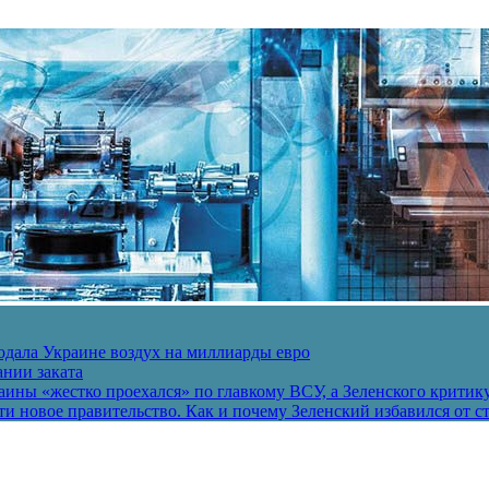
одала Украине воздух на миллиарды евро
ании заката
ины «жестко проехался» по главкому ВСУ, а Зеленского критик
и новое правительство. Как и почему Зеленский избавился от с