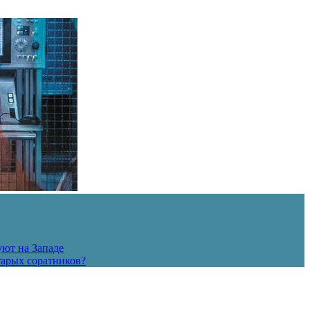
уют на Западе
тарых соратников?