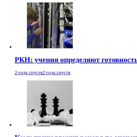
РКН: учения определяют готовность
2 года спустя
2 года спустя