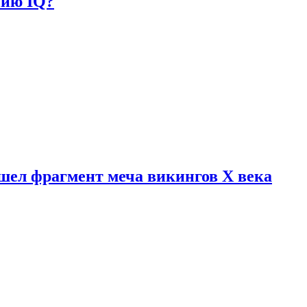
нию IQ?
шел фрагмент меча викингов X века