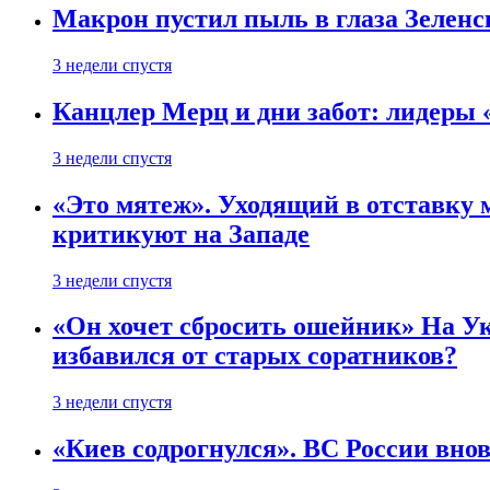
Макрон пустил пыль в глаза Зеленс
3 недели спустя
Канцлер Мерц и дни забот: лидеры 
3 недели спустя
«Это мятеж». Уходящий в отставку 
критикуют на Западе
3 недели спустя
«Он хочет сбросить ошейник» На Ук
избавился от старых соратников?
3 недели спустя
«Киев содрогнулся». ВС России внов