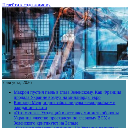
Перейти к содержимому
7 августа, 2026
Макрон пустил пыль в глаза Зеленскому. Как Франция
продала Украине воздух на миллиарды евро
Канцлер Мерц и дни забот: лидеры «евродвойки» в
ожидании заката
«Это мятеж». Уходящий в отставку министр обороны
Украины «жестко проехался» по главкому ВСУ, а
Зеленского критикуют на Западе