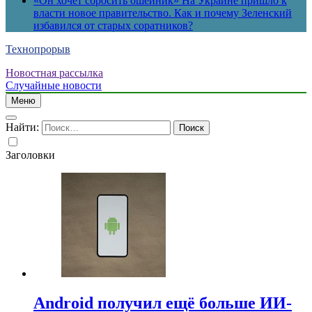
«Он хочет сбросить ошейник» На Украине пришло к
власти новое правительство. Как и почему Зеленский
избавился от старых соратников?
Технопрорыв
Новостная рассылка
Случайные новости
Меню
Найти:
Заголовки
Android получил ещё больше ИИ-