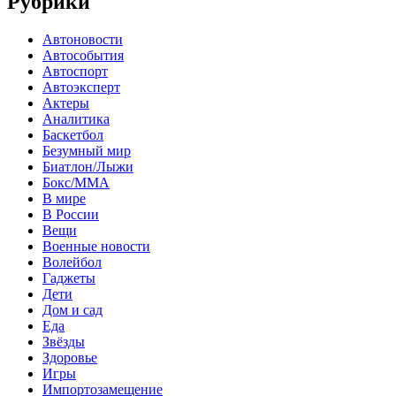
Рубрики
Автоновости
Автособытия
Автоспорт
Автоэксперт
Актеры
Аналитика
Баскетбол
Безумный мир
Биатлон/Лыжи
Бокс/MMA
В мире
В России
Вещи
Военные новости
Волейбол
Гаджеты
Дети
Дом и сад
Еда
Звёзды
Здоровье
Игры
Импортозамещение