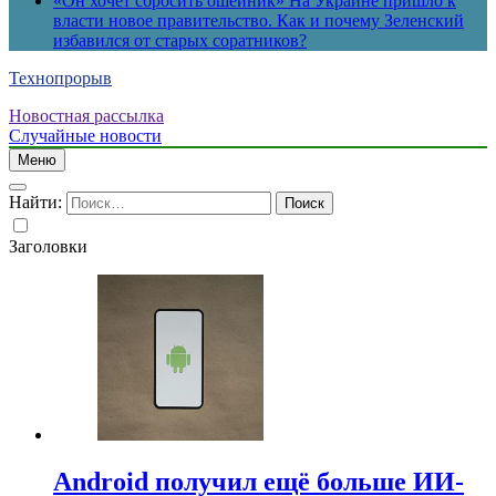
«Он хочет сбросить ошейник» На Украине пришло к
власти новое правительство. Как и почему Зеленский
избавился от старых соратников?
Технопрорыв
Новостная рассылка
Случайные новости
Меню
Найти:
Заголовки
Android получил ещё больше ИИ-