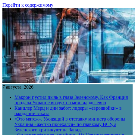
Перейти к содержимому
7 августа, 2026
Макрон пустил пыль в глаза Зеленскому. Как Франция
продала Украине воздух на миллиарды евро
Канцлер Мерц и дни забот: лидеры «евродвойки» в
ожидании заката
«Это мятеж». Уходящий в отставку министр обороны
Украины «жестко проехался» по главкому ВСУ, а
Зеленского критикуют на Западе