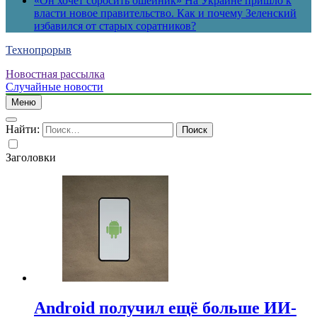
«Он хочет сбросить ошейник» На Украине пришло к
власти новое правительство. Как и почему Зеленский
избавился от старых соратников?
Технопрорыв
Новостная рассылка
Случайные новости
Меню
Найти:
Заголовки
Android получил ещё больше ИИ-