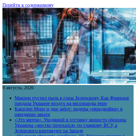
Перейти к содержимому
9 августа, 2026
Макрон пустил пыль в глаза Зеленскому. Как Франция
продала Украине воздух на миллиарды евро
Канцлер Мерц и дни забот: лидеры «евродвойки» в
ожидании заката
«Это мятеж». Уходящий в отставку министр обороны
Украины «жестко проехался» по главкому ВСУ, а
Зеленского критикуют на Западе