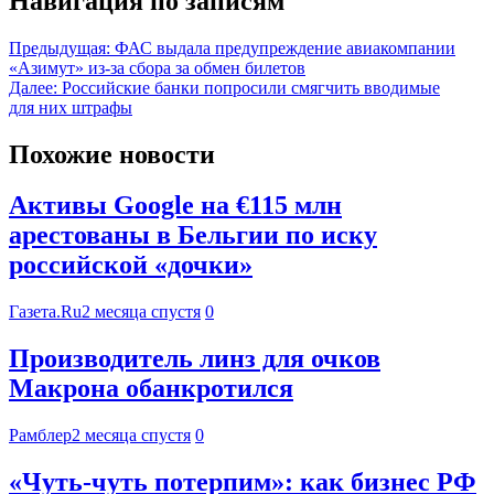
Навигация по записям
Предыдущая:
ФАС выдала предупреждение авиакомпании
«Азимут» из-за сбора за обмен билетов
Далее:
Российские банки попросили смягчить вводимые
для них штрафы
Похожие новости
Активы Google на €115 млн
арестованы в Бельгии по иску
российской «дочки»
Газета.Ru
2 месяца спустя
0
Производитель линз для очков
Макрона обанкротился
Рамблер
2 месяца спустя
0
«Чуть-чуть потерпим»: как бизнес РФ