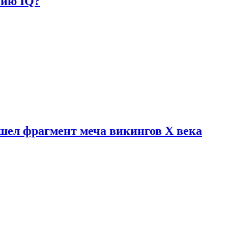
нию IQ?
шел фрагмент меча викингов X века