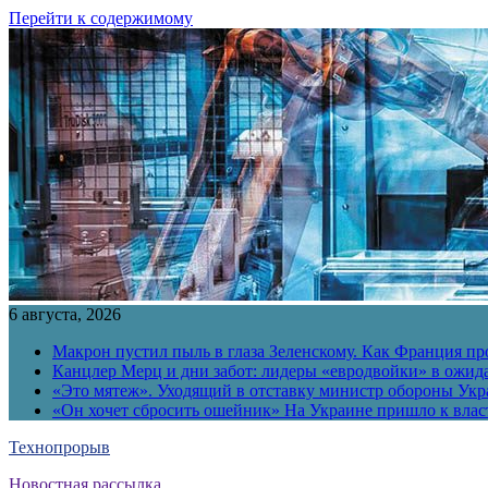
Перейти к содержимому
6 августа, 2026
Макрон пустил пыль в глаза Зеленскому. Как Франция пр
Канцлер Мерц и дни забот: лидеры «евродвойки» в ожид
«Это мятеж». Уходящий в отставку министр обороны Укра
«Он хочет сбросить ошейник» На Украине пришло к власт
Технопрорыв
Новостная рассылка