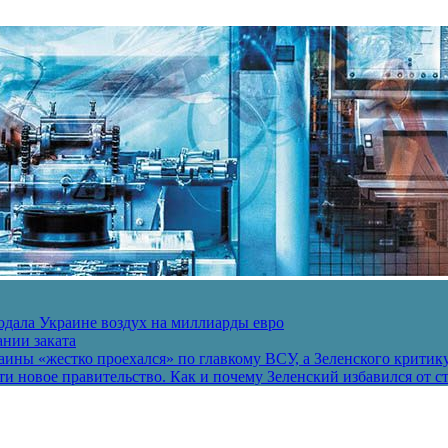
одала Украине воздух на миллиарды евро
ании заката
ины «жестко проехался» по главкому ВСУ, а Зеленского критик
и новое правительство. Как и почему Зеленский избавился от с