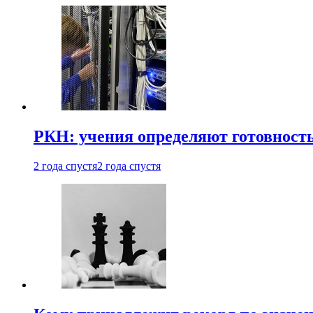
РКН: учения определяют готовность
2 года спустя
2 года спустя