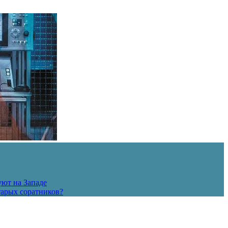
уют на Западе
тарых соратников?