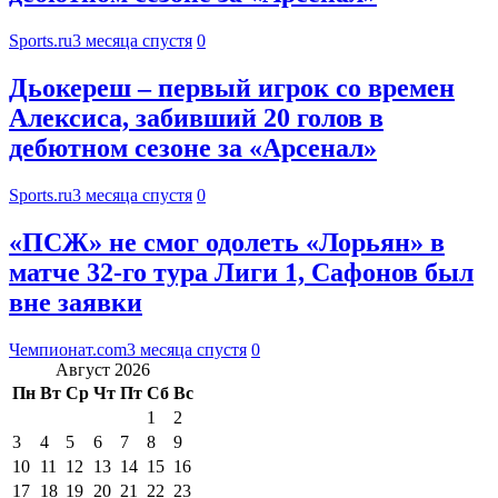
Sports.ru
3 месяца спустя
0
Дьокереш – первый игрок со времен
Алексиса, забивший 20 голов в
дебютном сезоне за «Арсенал»
Sports.ru
3 месяца спустя
0
«ПСЖ» не смог одолеть «Лорьян» в
матче 32-го тура Лиги 1, Сафонов был
вне заявки
Чемпионат.com
3 месяца спустя
0
Август 2026
Пн
Вт
Ср
Чт
Пт
Сб
Вс
1
2
3
4
5
6
7
8
9
10
11
12
13
14
15
16
17
18
19
20
21
22
23