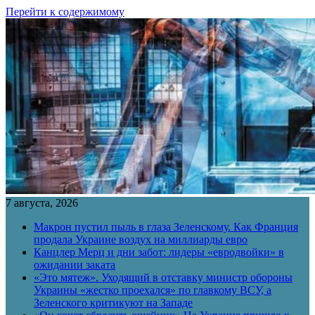
Перейти к содержимому
7 августа, 2026
Макрон пустил пыль в глаза Зеленскому. Как Франция
продала Украине воздух на миллиарды евро
Канцлер Мерц и дни забот: лидеры «евродвойки» в
ожидании заката
«Это мятеж». Уходящий в отставку министр обороны
Украины «жестко проехался» по главкому ВСУ, а
Зеленского критикуют на Западе