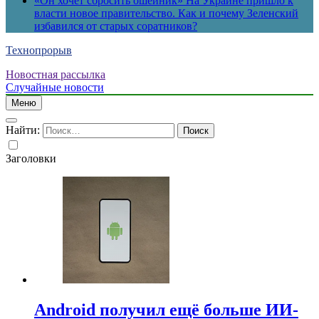
«Он хочет сбросить ошейник» На Украине пришло к
власти новое правительство. Как и почему Зеленский
избавился от старых соратников?
Технопрорыв
Новостная рассылка
Случайные новости
Меню
Найти:
Заголовки
Android получил ещё больше ИИ-