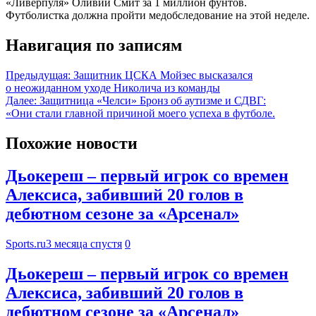
«Ливерпуля» Оливии Смит за 1 миллион фунтов.
Футболистка должна пройти медобследование на этой неделе.
Навигация по записям
Предыдущая:
Защитник ЦСКА Мойзес высказался
о неожиданном уходе Николича из команды
Далее:
Защитница «Челси» Бронз об аутизме и СДВГ:
«Они стали главной причиной моего успеха в футболе.
Похожие новости
Дьокереш – первый игрок со времен
Алексиса, забивший 20 голов в
дебютном сезоне за «Арсенал»
Sports.ru
3 месяца спустя
0
Дьокереш – первый игрок со времен
Алексиса, забивший 20 голов в
дебютном сезоне за «Арсенал»