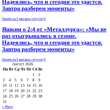
Надеялись, что и сегодня это удастся.
Завтра разберем моменты»
Sports.ru
3 месяца спустя
0
Яшкин о 2:4 от «Металлурга»: «Мы не
раз отыгрывались в сезоне.
Надеялись, что и сегодня это удастся.
Завтра разберем моменты»
Sports.ru
3 месяца спустя
0
Август 2026
Пн
Вт
Ср
Чт
Пт
Сб
Вс
1
2
3
4
5
6
7
8
9
10
11
12
13
14
15
16
17
18
19
20
21
22
23
24
25
26
27
28
29
30
31
« Июл