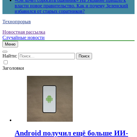
«Он хочет сбросить ошейник» На Украине пришло к
власти новое правительство. Как и почему Зеленский
избавился от старых соратников?
Технопрорыв
Новостная рассылка
Случайные новости
Меню
Найти:
Заголовки
Android получил ещё больше ИИ-