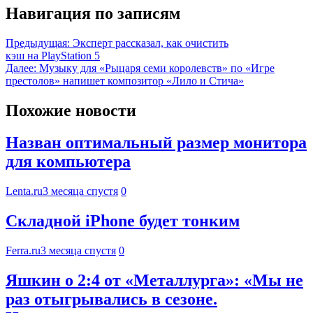
Навигация по записям
Предыдущая:
Эксперт рассказал, как очистить
кэш на PlayStation 5
Далее:
Музыку для «Рыцаря семи королевств» по «Игре
престолов» напишет композитор «Лило и Стича»
Похожие новости
Назван оптимальный размер монитора
для компьютера
Lenta.ru
3 месяца спустя
0
Складной iPhone будет тонким
Ferra.ru
3 месяца спустя
0
Яшкин о 2:4 от «Металлурга»: «Мы не
раз отыгрывались в сезоне.