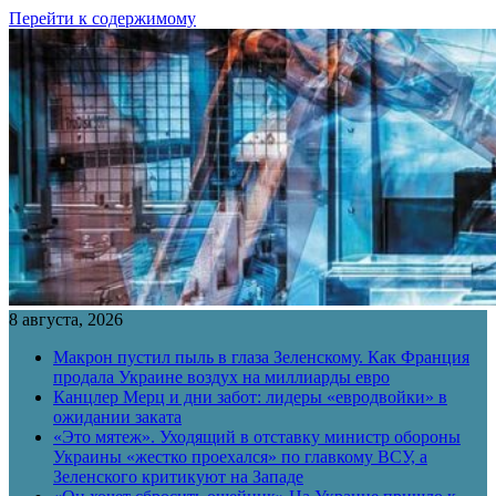
Перейти к содержимому
8 августа, 2026
Макрон пустил пыль в глаза Зеленскому. Как Франция
продала Украине воздух на миллиарды евро
Канцлер Мерц и дни забот: лидеры «евродвойки» в
ожидании заката
«Это мятеж». Уходящий в отставку министр обороны
Украины «жестко проехался» по главкому ВСУ, а
Зеленского критикуют на Западе