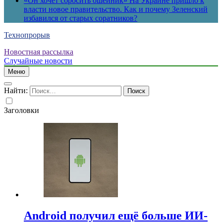
«Он хочет сбросить ошейник» На Украине пришло к
власти новое правительство. Как и почему Зеленский
избавился от старых соратников?
Технопрорыв
Новостная рассылка
Случайные новости
Меню
Найти:
Заголовки
Android получил ещё больше ИИ-