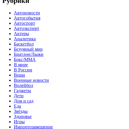
Рубрики
Автоновости
Автособытия
Автоспорт
Автоэксперт
Актеры
Аналитика
Баскетбол
Безумный мир
Биатлон/Лыжи
Бокс/MMA
В мире
В России
Вещи
Военные новости
Волейбол
Гаджеты
Дети
Дом и сад
Еда
Звёзды
Здоровье
Игры
Импортозамещение