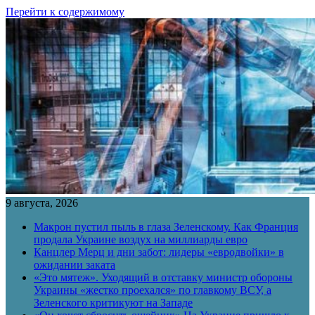
Перейти к содержимому
9 августа, 2026
Макрон пустил пыль в глаза Зеленскому. Как Франция
продала Украине воздух на миллиарды евро
Канцлер Мерц и дни забот: лидеры «евродвойки» в
ожидании заката
«Это мятеж». Уходящий в отставку министр обороны
Украины «жестко проехался» по главкому ВСУ, а
Зеленского критикуют на Западе