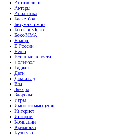
Автоэксперт
Актеры
Аналитика
Баскетбол
Безумный мир
Биатлон/Лыжи
Бокс/MMA
В мире
В России
Вещи
Военные новости
Волейбол
Гаджеты
Дети
Дом и сад
Еда
Звёзды
Здоровье
Игры
Импортозамещение
Интернет
Истории
Компании
Криминал
Культура