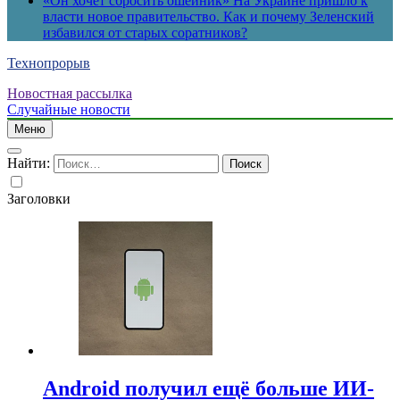
«Он хочет сбросить ошейник» На Украине пришло к
власти новое правительство. Как и почему Зеленский
избавился от старых соратников?
Технопрорыв
Новостная рассылка
Случайные новости
Меню
Найти:
Заголовки
Android получил ещё больше ИИ-