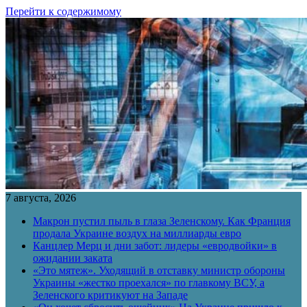
Перейти к содержимому
7 августа, 2026
Макрон пустил пыль в глаза Зеленскому. Как Франция
продала Украине воздух на миллиарды евро
Канцлер Мерц и дни забот: лидеры «евродвойки» в
ожидании заката
«Это мятеж». Уходящий в отставку министр обороны
Украины «жестко проехался» по главкому ВСУ, а
Зеленского критикуют на Западе