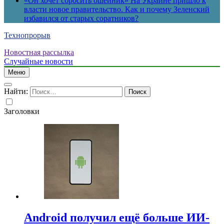
«Он хочет сбросить ошейник» На Украине пришло к
власти новое правительство. Как и почему Зеленский
избавился от старых соратников?
Технопрорыв
Новостная рассылка
Случайные новости
Меню
Найти:
Заголовки
Android получил ещё больше ИИ-