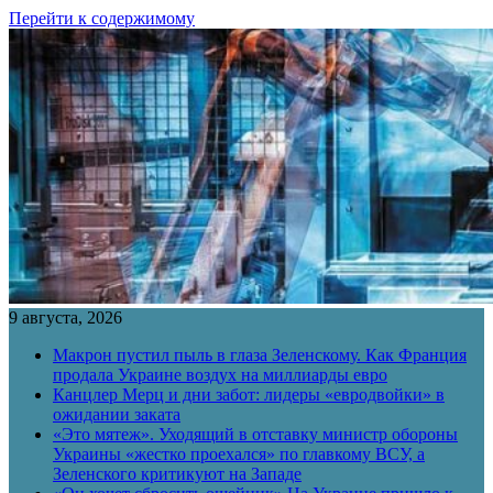
Перейти к содержимому
9 августа, 2026
Макрон пустил пыль в глаза Зеленскому. Как Франция
продала Украине воздух на миллиарды евро
Канцлер Мерц и дни забот: лидеры «евродвойки» в
ожидании заката
«Это мятеж». Уходящий в отставку министр обороны
Украины «жестко проехался» по главкому ВСУ, а
Зеленского критикуют на Западе