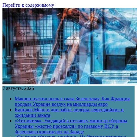
Перейти к содержимому
7 августа, 2026
Макрон пустил пыль в глаза Зеленскому. Как Франция
продала Украине воздух на миллиарды евро
Канцлер Мерц и дни забот: лидеры «евродвойки» в
ожидании заката
«Это мятеж». Уходящий в отставку министр обороны
Украины «жестко проехался» по главкому ВСУ, а
Зеленского критикуют на Западе