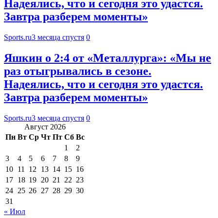
Надеялись, что и сегодня это удастся.
Завтра разберем моменты»
Sports.ru
3 месяца спустя
0
Яшкин о 2:4 от «Металлурга»: «Мы не
раз отыгрывались в сезоне.
Надеялись, что и сегодня это удастся.
Завтра разберем моменты»
Sports.ru
3 месяца спустя
0
Август 2026
Пн
Вт
Ср
Чт
Пт
Сб
Вс
1
2
3
4
5
6
7
8
9
10
11
12
13
14
15
16
17
18
19
20
21
22
23
24
25
26
27
28
29
30
31
« Июл