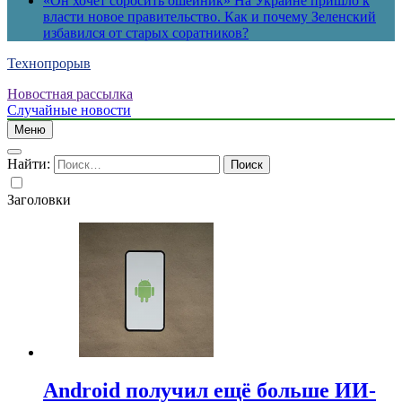
«Он хочет сбросить ошейник» На Украине пришло к
власти новое правительство. Как и почему Зеленский
избавился от старых соратников?
Технопрорыв
Новостная рассылка
Случайные новости
Меню
Найти:
Заголовки
Android получил ещё больше ИИ-