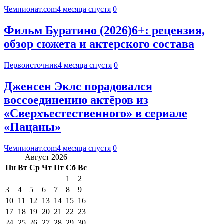
Чемпионат.com
4 месяца спустя
0
Фильм Буратино (2026)6+: рецензия,
обзор сюжета и актерского состава
Первоисточник
4 месяца спустя
0
Дженсен Эклс порадовался
воссоединению актёров из
«Сверхъестественного» в сериале
«Пацаны»
Чемпионат.com
4 месяца спустя
0
Август 2026
Пн
Вт
Ср
Чт
Пт
Сб
Вс
1
2
3
4
5
6
7
8
9
10
11
12
13
14
15
16
17
18
19
20
21
22
23
24
25
26
27
28
29
30