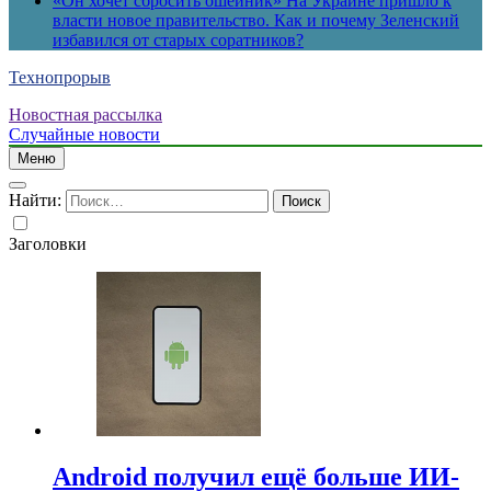
«Он хочет сбросить ошейник» На Украине пришло к
власти новое правительство. Как и почему Зеленский
избавился от старых соратников?
Технопрорыв
Новостная рассылка
Случайные новости
Меню
Найти:
Заголовки
Android получил ещё больше ИИ-