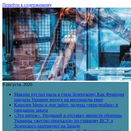
Перейти к содержимому
9 августа, 2026
Макрон пустил пыль в глаза Зеленскому. Как Франция
продала Украине воздух на миллиарды евро
Канцлер Мерц и дни забот: лидеры «евродвойки» в
ожидании заката
«Это мятеж». Уходящий в отставку министр обороны
Украины «жестко проехался» по главкому ВСУ, а
Зеленского критикуют на Западе