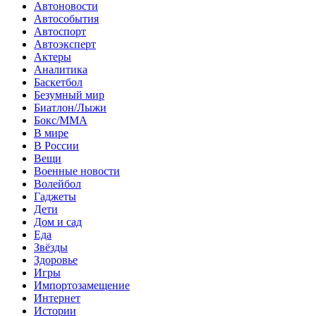
Автоновости
Автособытия
Автоспорт
Автоэксперт
Актеры
Аналитика
Баскетбол
Безумный мир
Биатлон/Лыжи
Бокс/MMA
В мире
В России
Вещи
Военные новости
Волейбол
Гаджеты
Дети
Дом и сад
Еда
Звёзды
Здоровье
Игры
Импортозамещение
Интернет
Истории