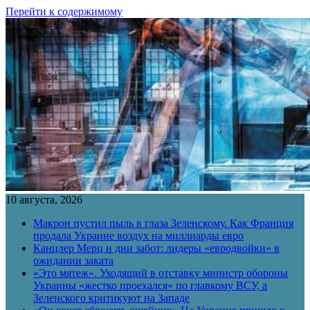
Перейти к содержимому
10 августа, 2026
Макрон пустил пыль в глаза Зеленскому. Как Франция
продала Украине воздух на миллиарды евро
Канцлер Мерц и дни забот: лидеры «евродвойки» в
ожидании заката
«Это мятеж». Уходящий в отставку министр обороны
Украины «жестко проехался» по главкому ВСУ, а
Зеленского критикуют на Западе