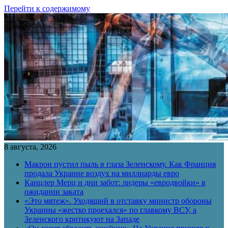
Перейти к содержимому
8 августа, 2026
Макрон пустил пыль в глаза Зеленскому. Как Франция
продала Украине воздух на миллиарды евро
Канцлер Мерц и дни забот: лидеры «евродвойки» в
ожидании заката
«Это мятеж». Уходящий в отставку министр обороны
Украины «жестко проехался» по главкому ВСУ, а
Зеленского критикуют на Западе