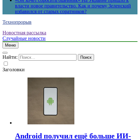
«Он хочет сбросить ошейник» На Украине пришло к
власти новое правительство. Как и почему Зеленский
избавился от старых соратников?
Технопрорыв
Новостная рассылка
Случайные новости
Меню
Найти:
Заголовки
Android получил ещё больше ИИ-