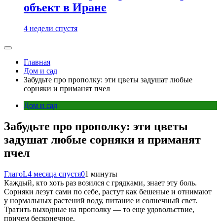
объект в Иране
4 недели спустя
Главная
Дом и сад
Забудьте про прополку: эти цветы задушат любые
сорняки и приманят пчел
Дом и сад
Забудьте про прополку: эти цветы
задушат любые сорняки и приманят
пчел
ГлагоL
4 месяца спустя
0
1 минуты
Каждый, кто хоть раз возился с грядками, знает эту боль.
Сорняки лезут сами по себе, растут как бешеные и отнимают
у нормальных растений воду, питание и солнечный свет.
Тратить выходные на прополку — то еще удовольствие,
причем бесконечное.