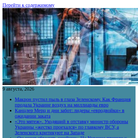
Перейти к содержимому
9 августа, 2026
Макрон пустил пыль в глаза Зеленскому. Как Франция
продала Украине воздух на миллиарды евро
Канцлер Мерц и дни забот: лидеры «евродвойки» в
ожидании заката
«Это мятеж». Уходящий в отставку министр обороны
Украины «жестко проехался» по главкому ВСУ, а
Зеленского критикуют на Западе