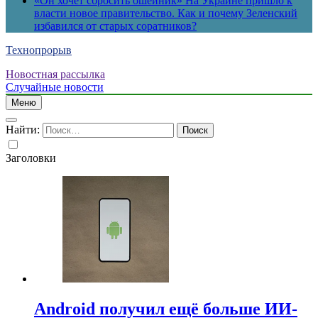
«Он хочет сбросить ошейник» На Украине пришло к
власти новое правительство. Как и почему Зеленский
избавился от старых соратников?
Технопрорыв
Новостная рассылка
Случайные новости
Меню
Найти:
Заголовки
Android получил ещё больше ИИ-