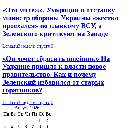
«Это мятеж». Уходящий в отставку
министр обороны Украины «жестко
проехался» по главкому ВСУ, а
Зеленского критикуют на Западе
Lenta.ru
3 недели спустя
0
«Он хочет сбросить ошейник» На
Украине пришло к власти новое
правительство. Как и почему
Зеленский избавился от старых
соратников?
Lenta.ru
3 недели спустя
0
Август 2026
Пн
Вт
Ср
Чт
Пт
Сб
Вс
1
2
3
4
5
6
7
8
9