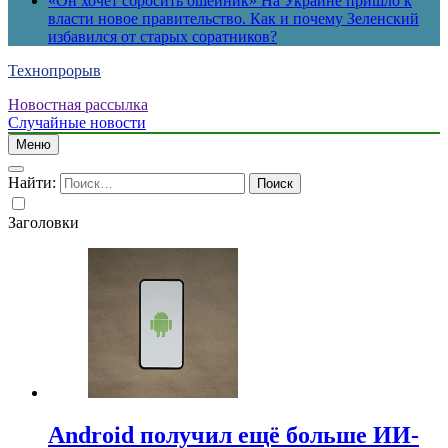
«Он хочет сбросить ошейник» На Украине пришло к
власти новое правительство. Как и почему Зеленский
избавился от старых соратников?
Технопрорыв
Новостная рассылка
Случайные новости
Меню
Найти:
Заголовки
Android получил ещё больше ИИ-