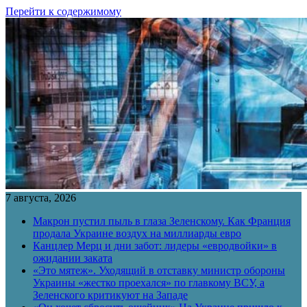
Перейти к содержимому
7 августа, 2026
Макрон пустил пыль в глаза Зеленскому. Как Франция
продала Украине воздух на миллиарды евро
Канцлер Мерц и дни забот: лидеры «евродвойки» в
ожидании заката
«Это мятеж». Уходящий в отставку министр обороны
Украины «жестко проехался» по главкому ВСУ, а
Зеленского критикуют на Западе