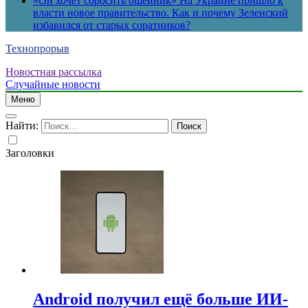
«Он хочет сбросить ошейник» На Украине пришло к
власти новое правительство. Как и почему Зеленский
избавился от старых соратников?
Технопрорыв
Новостная рассылка
Случайные новости
Меню
Найти:
Заголовки
Android получил ещё больше ИИ-