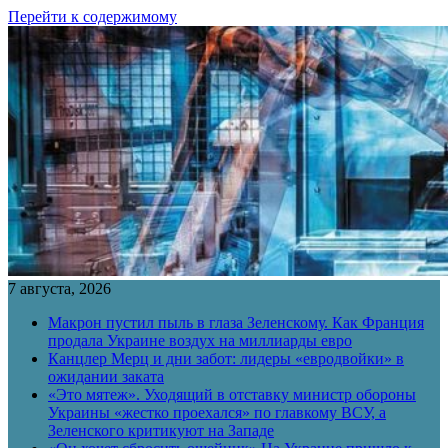
Перейти к содержимому
7 августа, 2026
Макрон пустил пыль в глаза Зеленскому. Как Франция
продала Украине воздух на миллиарды евро
Канцлер Мерц и дни забот: лидеры «евродвойки» в
ожидании заката
«Это мятеж». Уходящий в отставку министр обороны
Украины «жестко проехался» по главкому ВСУ, а
Зеленского критикуют на Западе