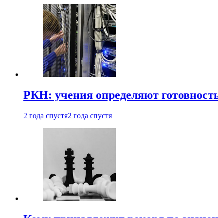
РКН: учения определяют готовность
2 года спустя
2 года спустя