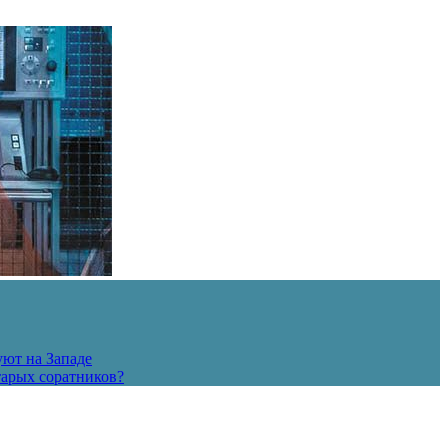
уют на Западе
тарых соратников?