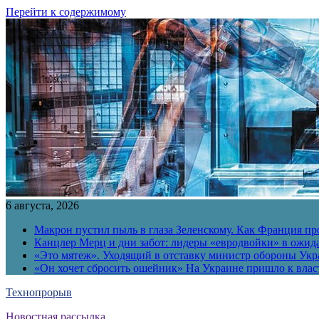
Перейти к содержимому
6 августа, 2026
Макрон пустил пыль в глаза Зеленскому. Как Франция пр
Канцлер Мерц и дни забот: лидеры «евродвойки» в ожид
«Это мятеж». Уходящий в отставку министр обороны Укра
«Он хочет сбросить ошейник» На Украине пришло к власт
Технопрорыв
Новостная рассылка