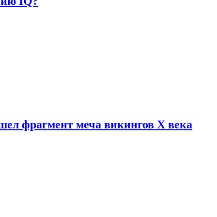
нию IQ?
шел фрагмент меча викингов X века