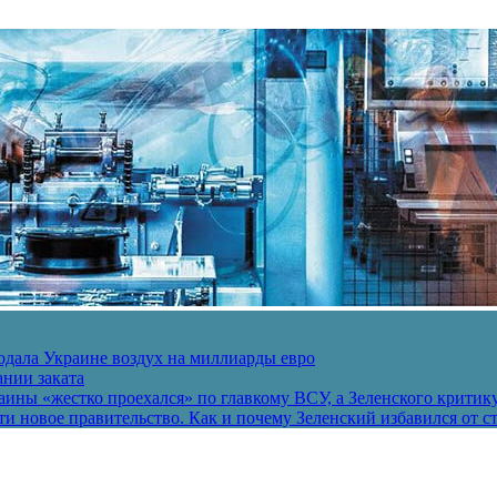
одала Украине воздух на миллиарды евро
ании заката
ины «жестко проехался» по главкому ВСУ, а Зеленского критик
и новое правительство. Как и почему Зеленский избавился от с