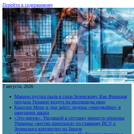
Перейти к содержимому
7 августа, 2026
Макрон пустил пыль в глаза Зеленскому. Как Франция
продала Украине воздух на миллиарды евро
Канцлер Мерц и дни забот: лидеры «евродвойки» в
ожидании заката
«Это мятеж». Уходящий в отставку министр обороны
Украины «жестко проехался» по главкому ВСУ, а
Зеленского критикуют на Западе