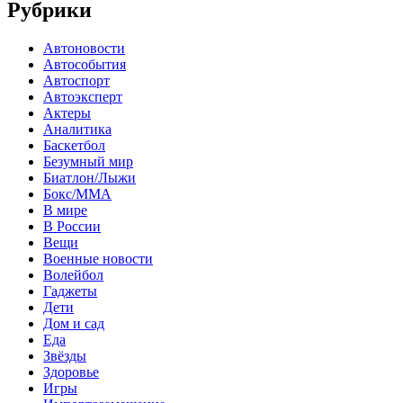
Рубрики
Автоновости
Автособытия
Автоспорт
Автоэксперт
Актеры
Аналитика
Баскетбол
Безумный мир
Биатлон/Лыжи
Бокс/MMA
В мире
В России
Вещи
Военные новости
Волейбол
Гаджеты
Дети
Дом и сад
Еда
Звёзды
Здоровье
Игры