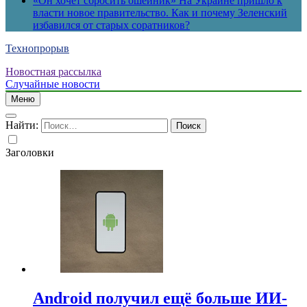
«Он хочет сбросить ошейник» На Украине пришло к
власти новое правительство. Как и почему Зеленский
избавился от старых соратников?
Технопрорыв
Новостная рассылка
Случайные новости
Меню
Найти:
Заголовки
Android получил ещё больше ИИ-