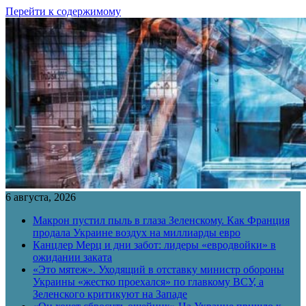
Перейти к содержимому
6 августа, 2026
Макрон пустил пыль в глаза Зеленскому. Как Франция
продала Украине воздух на миллиарды евро
Канцлер Мерц и дни забот: лидеры «евродвойки» в
ожидании заката
«Это мятеж». Уходящий в отставку министр обороны
Украины «жестко проехался» по главкому ВСУ, а
Зеленского критикуют на Западе