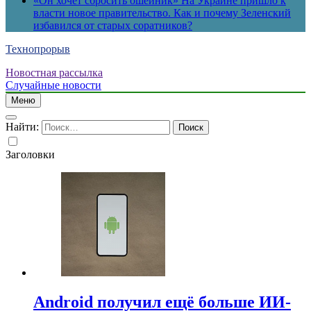
«Он хочет сбросить ошейник» На Украине пришло к
власти новое правительство. Как и почему Зеленский
избавился от старых соратников?
Технопрорыв
Новостная рассылка
Случайные новости
Меню
Найти:
Заголовки
Android получил ещё больше ИИ-