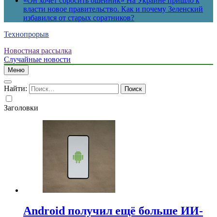
«Он хочет сбросить ошейник» На Украине пришло к
власти новое правительство. Как и почему Зеленский
избавился от старых соратников?
Технопрорыв
Новостная рассылка
Случайные новости
Меню
Найти:
Заголовки
Android получил ещё больше ИИ-