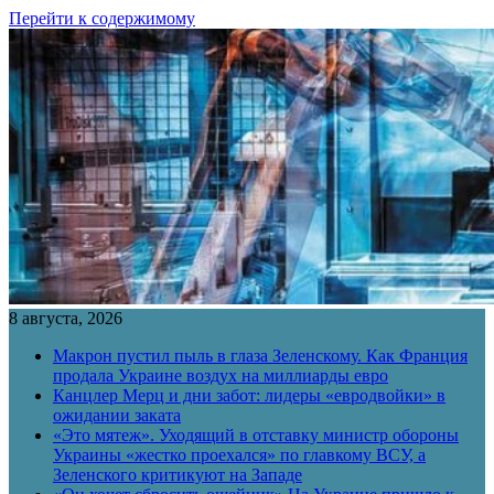
Перейти к содержимому
8 августа, 2026
Макрон пустил пыль в глаза Зеленскому. Как Франция
продала Украине воздух на миллиарды евро
Канцлер Мерц и дни забот: лидеры «евродвойки» в
ожидании заката
«Это мятеж». Уходящий в отставку министр обороны
Украины «жестко проехался» по главкому ВСУ, а
Зеленского критикуют на Западе