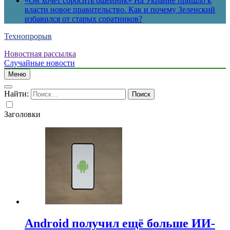
«Он хочет сбросить ошейник» На Украине пришло к
власти новое правительство. Как и почему Зеленский
избавился от старых соратников?
Технопрорыв
Новостная рассылка
Случайные новости
Меню
Найти:
Заголовки
Android получил ещё больше ИИ-