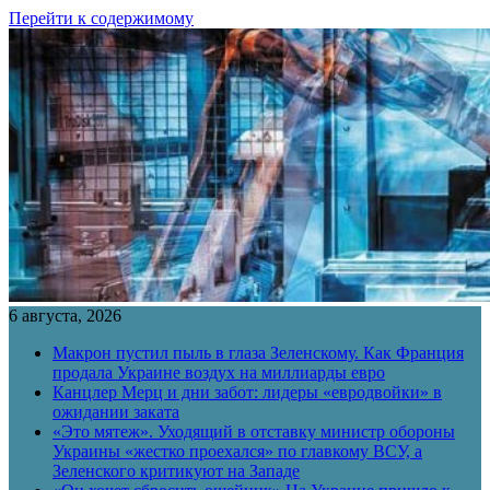
Перейти к содержимому
6 августа, 2026
Макрон пустил пыль в глаза Зеленскому. Как Франция
продала Украине воздух на миллиарды евро
Канцлер Мерц и дни забот: лидеры «евродвойки» в
ожидании заката
«Это мятеж». Уходящий в отставку министр обороны
Украины «жестко проехался» по главкому ВСУ, а
Зеленского критикуют на Западе