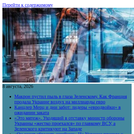
Перейти к содержимому
8 августа, 2026
Макрон пустил пыль в глаза Зеленскому. Как Франция
продала Украине воздух на миллиарды евро
Канцлер Мерц и дни забот: лидеры «евродвойки» в
ожидании заката
«Это мятеж». Уходящий в отставку министр обороны
Украины «жестко проехался» по главкому ВСУ, а
Зеленского критикуют на Западе