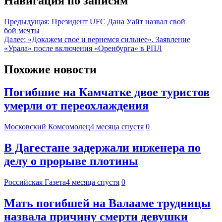
Навигация по записям
Предыдущая:
Президент UFC Дана Уайт назвал свой
бой мечты
Далее:
«Докажем свое и вернемся сильнее». Заявление
«Урала» после включения «Оренбурга» в РПЛ
Похожие новости
Погибшие на Камчатке двое туристов
умерли от переохлаждения
Московский Комсомолец
4 месяца спустя
0
В Дагестане задержали инженера по
делу о прорыве плотины
Российская Газета
4 месяца спустя
0
Мать погибшей на Валааме трудницы
назвала причину смерти девушки