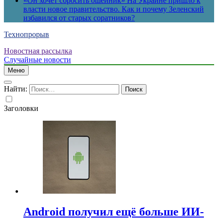
«Он хочет сбросить ошейник» На Украине пришло к
власти новое правительство. Как и почему Зеленский
избавился от старых соратников?
Технопрорыв
Новостная рассылка
Случайные новости
Меню
Найти:
Заголовки
Android получил ещё больше ИИ-