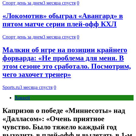
Спорт день за днем
3 месяца спустя
0
«Локомотив» обыграл «Авангард» в
пятом матче серии плей-офф КХЛ
Спорт день за днем
3 месяца спустя
0
Малкин об игре на позиции крайнего
форварда: «Не проблема для меня. В
этом сезоне это сработало. Посмотрим,
чего захочет тренер»
Sports.ru
3 месяца спустя
0
Хоккей
Капризов о победе «Миннесоты» над
«Далласом»: «Очень приятное
чувство. Было тяжело каждый год
выходить в плей-офф и вылетать в 1-м