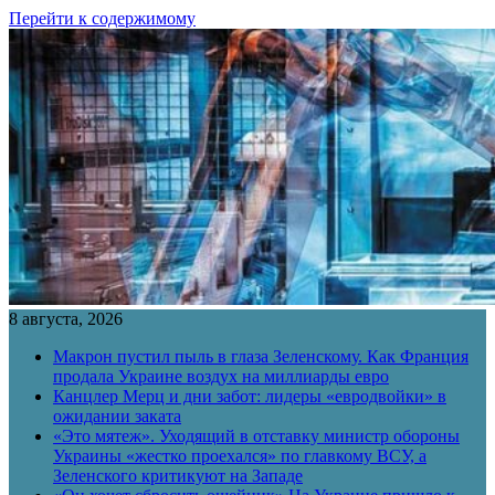
Перейти к содержимому
8 августа, 2026
Макрон пустил пыль в глаза Зеленскому. Как Франция
продала Украине воздух на миллиарды евро
Канцлер Мерц и дни забот: лидеры «евродвойки» в
ожидании заката
«Это мятеж». Уходящий в отставку министр обороны
Украины «жестко проехался» по главкому ВСУ, а
Зеленского критикуют на Западе