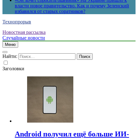
«Он хочет сбросить ошейник» На Украине пришло к
власти новое правительство. Как и почему Зеленский
избавился от старых соратников?
Технопрорыв
Новостная рассылка
Случайные новости
Меню
Найти:
Заголовки
Android получил ещё больше ИИ-