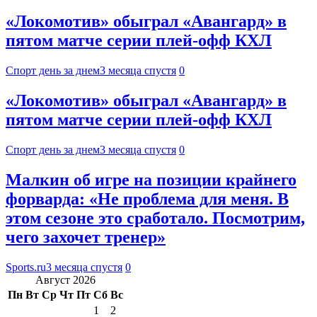
«Локомотив» обыграл «Авангард» в
пятом матче серии плей-офф КХЛ
Спорт день за днем
3 месяца спустя
0
«Локомотив» обыграл «Авангард» в
пятом матче серии плей-офф КХЛ
Спорт день за днем
3 месяца спустя
0
Малкин об игре на позиции крайнего
форварда: «Не проблема для меня. В
этом сезоне это сработало. Посмотрим,
чего захочет тренер»
Sports.ru
3 месяца спустя
0
Август 2026
Пн
Вт
Ср
Чт
Пт
Сб
Вс
1
2