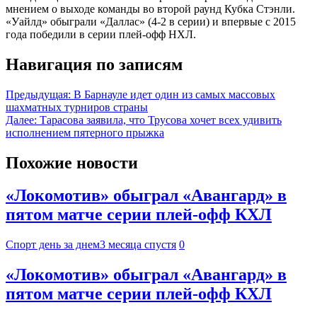
мнением о выходе команды во второй раунд Кубка Стэнли.
«Уайлд» обыграли «Даллас» (4-2 в серии) и впервые с 2015
года победили в серии плей-офф НХЛ.
Навигация по записям
Предыдущая:
В Барнауле идет один из самых массовых
шахматных турниров страны
Далее:
Тарасова заявила, что Трусова хочет всех удивить
исполнением пятерного прыжка
Похожие новости
«Локомотив» обыграл «Авангард» в
пятом матче серии плей-офф КХЛ
Спорт день за днем
3 месяца спустя
0
«Локомотив» обыграл «Авангард» в
пятом матче серии плей-офф КХЛ