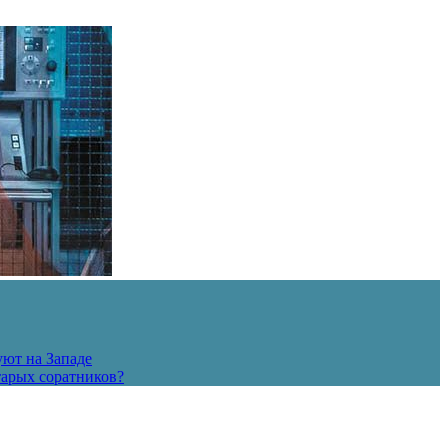
уют на Западе
тарых соратников?