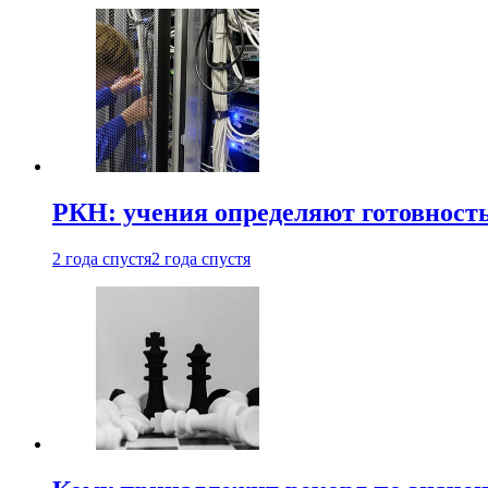
РКН: учения определяют готовность
2 года спустя
2 года спустя