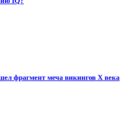
нию IQ?
шел фрагмент меча викингов X века