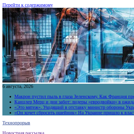
Перейти к содержимому
6 августа, 2026
Макрон пустил пыль в глаза Зеленскому. Как Франция пр
Канцлер Мерц и дни забот: лидеры «евродвойки» в ожид
«Это мятеж». Уходящий в отставку министр обороны Укра
«Он хочет сбросить ошейник» На Украине пришло к власт
Технопрорыв
Новостная рассылка