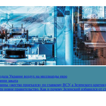
одала Украине воздух на миллиарды евро
ании заката
ины «жестко проехался» по главкому ВСУ, а Зеленского критик
и новое правительство. Как и почему Зеленский избавился от с