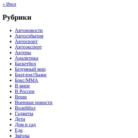
« Июл
Рубрики
Автоновости
Автособытия
Автоспорт
Автоэксперт
Актеры
Аналитика
Баскетбол
Безумный мир
Биатлон/Лыжи
Бокс/MMA
В мире
В России
Вещи
Военные новости
Волейбол
Гаджеты
Дети
Дом и сад
Еда
Звёзды