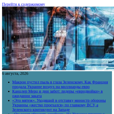
Перейти к содержимому
6 августа, 2026
Макрон пустил пыль в глаза Зеленскому. Как Франция
продала Украине воздух на миллиарды евро
Канцлер Мерц и дни забот: лидеры «евродвойки» в
ожидании заката
«Это мятеж». Уходящий в отставку министр обороны
Украины «жестко проехался» по главкому ВСУ, а
Зеленского критикуют на Западе