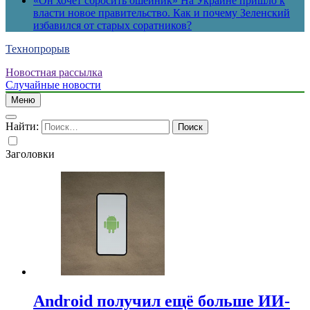
«Он хочет сбросить ошейник» На Украине пришло к
власти новое правительство. Как и почему Зеленский
избавился от старых соратников?
Технопрорыв
Новостная рассылка
Случайные новости
Меню
Найти:
Заголовки
Android получил ещё больше ИИ-