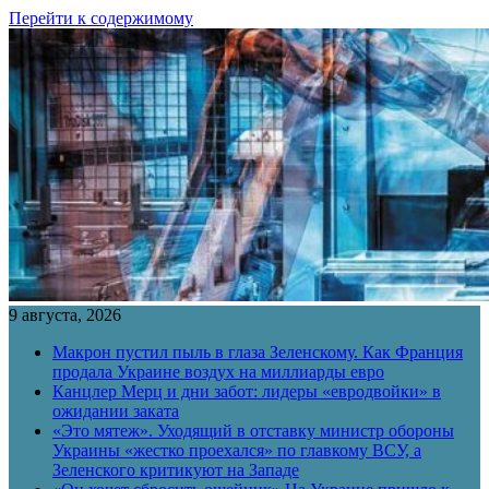
Перейти к содержимому
9 августа, 2026
Макрон пустил пыль в глаза Зеленскому. Как Франция
продала Украине воздух на миллиарды евро
Канцлер Мерц и дни забот: лидеры «евродвойки» в
ожидании заката
«Это мятеж». Уходящий в отставку министр обороны
Украины «жестко проехался» по главкому ВСУ, а
Зеленского критикуют на Западе