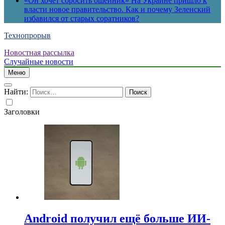
«Он хочет сбросить ошейник» На Украине пришло к
власти новое правительство. Как и почему Зеленский
избавился от старых соратников?
Технопрорыв
Новостная рассылка
Случайные новости
Меню
Найти:
Заголовки
Android получил ещё больше ИИ-