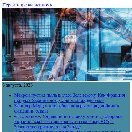
Перейти к содержимому
6 августа, 2026
Макрон пустил пыль в глаза Зеленскому. Как Франция
продала Украине воздух на миллиарды евро
Канцлер Мерц и дни забот: лидеры «евродвойки» в
ожидании заката
«Это мятеж». Уходящий в отставку министр обороны
Украины «жестко проехался» по главкому ВСУ, а
Зеленского критикуют на Западе