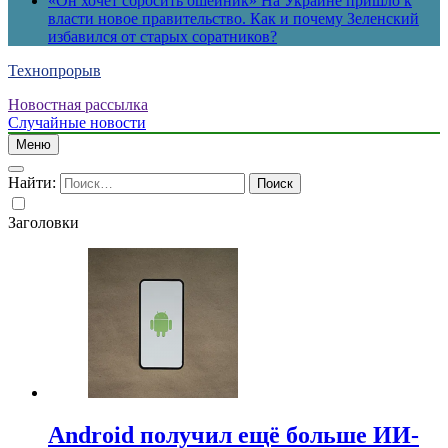
«Он хочет сбросить ошейник» На Украине пришло к
власти новое правительство. Как и почему Зеленский
избавился от старых соратников?
Технопрорыв
Новостная рассылка
Случайные новости
Меню
Найти:
Заголовки
Android получил ещё больше ИИ-