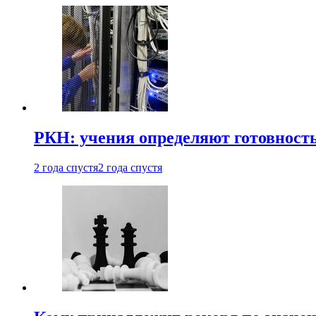
РКН: учения определяют готовность
2 года спустя
2 года спустя