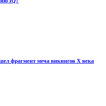
нию IQ?
шел фрагмент меча викингов X века