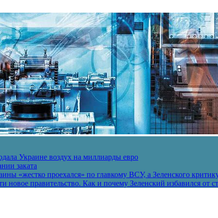
одала Украине воздух на миллиарды евро
ании заката
ины «жестко проехался» по главкому ВСУ, а Зеленского критик
и новое правительство. Как и почему Зеленский избавился от с