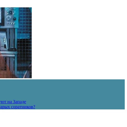
уют на Западе
тарых соратников?