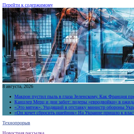
Перейти к содержимому
8 августа, 2026
Макрон пустил пыль в глаза Зеленскому. Как Франция пр
Канцлер Мерц и дни забот: лидеры «евродвойки» в ожид
«Это мятеж». Уходящий в отставку министр обороны Укра
«Он хочет сбросить ошейник» На Украине пришло к власт
Технопрорыв
Новостная рассылка