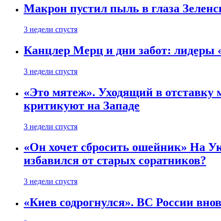
Макрон пустил пыль в глаза Зеленс
3 недели спустя
Канцлер Мерц и дни забот: лидеры 
3 недели спустя
«Это мятеж». Уходящий в отставку 
критикуют на Западе
3 недели спустя
«Он хочет сбросить ошейник» На Ук
избавился от старых соратников?
3 недели спустя
«Киев содрогнулся». ВС России внов