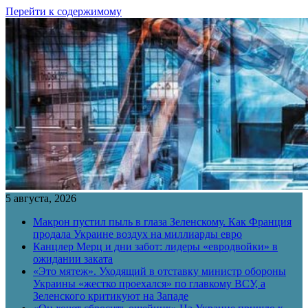
Перейти к содержимому
5 августа, 2026
Макрон пустил пыль в глаза Зеленскому. Как Франция
продала Украине воздух на миллиарды евро
Канцлер Мерц и дни забот: лидеры «евродвойки» в
ожидании заката
«Это мятеж». Уходящий в отставку министр обороны
Украины «жестко проехался» по главкому ВСУ, а
Зеленского критикуют на Западе