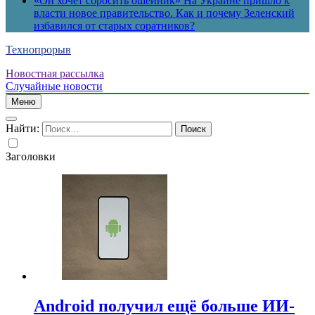
«Он хочет сбросить ошейник» На Украине пришло к
власти новое правительство. Как и почему Зеленский
избавился от старых соратников?
Технопрорыв
Новостная рассылка
Случайные новости
Меню
Найти:
Заголовки
Android получил ещё больше ИИ-