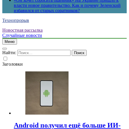
«Он хочет сбросить ошейник» На Украине пришло к
власти новое правительство. Как и почему Зеленский
избавился от старых соратников?
Технопрорыв
Новостная рассылка
Случайные новости
Меню
Найти:
Заголовки
Android получил ещё больше ИИ-