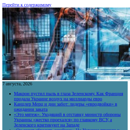
Перейти к содержимому
7 августа, 2026
Макрон пустил пыль в глаза Зеленскому. Как Франция
продала Украине воздух на миллиарды евро
Канцлер Мерц и дни забот: лидеры «евродвойки» в
ожидании заката
«Это мятеж». Уходящий в отставку министр обороны
Украины «жестко проехался» по главкому ВСУ, а
Зеленского критикуют на Западе