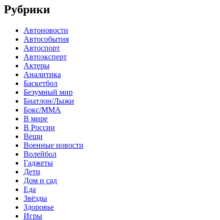
Рубрики
Автоновости
Автособытия
Автоспорт
Автоэксперт
Актеры
Аналитика
Баскетбол
Безумный мир
Биатлон/Лыжи
Бокс/MMA
В мире
В России
Вещи
Военные новости
Волейбол
Гаджеты
Дети
Дом и сад
Еда
Звёзды
Здоровье
Игры