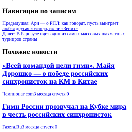
Навигация по записям
Предыдущая:
Ари — о РПЛ: как говорят, пусть выиграет
любая другая команда, но не «Зенит»
Далее:
В Барнауле идет один из самых массовых шахматных
турниров страны
Похожие новости
«Всей командой пели гимн». Майя
Дорошко — о победе российских
синхронисток на КМ в Китае
Чемпионат.com
3 месяца спустя
0
Гимн России прозвучал на Кубке мира
в честь российских синхронисток
Газета.Ru
3 месяца спустя
0