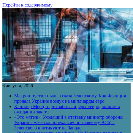
Перейти к содержимому
6 августа, 2026
Макрон пустил пыль в глаза Зеленскому. Как Франция
продала Украине воздух на миллиарды евро
Канцлер Мерц и дни забот: лидеры «евродвойки» в
ожидании заката
«Это мятеж». Уходящий в отставку министр обороны
Украины «жестко проехался» по главкому ВСУ, а
Зеленского критикуют на Западе