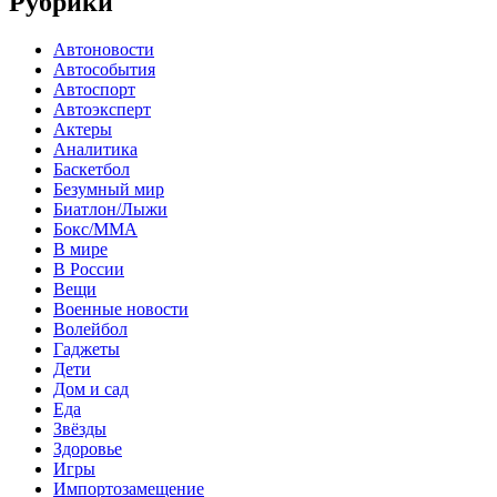
Рубрики
Автоновости
Автособытия
Автоспорт
Автоэксперт
Актеры
Аналитика
Баскетбол
Безумный мир
Биатлон/Лыжи
Бокс/MMA
В мире
В России
Вещи
Военные новости
Волейбол
Гаджеты
Дети
Дом и сад
Еда
Звёзды
Здоровье
Игры
Импортозамещение