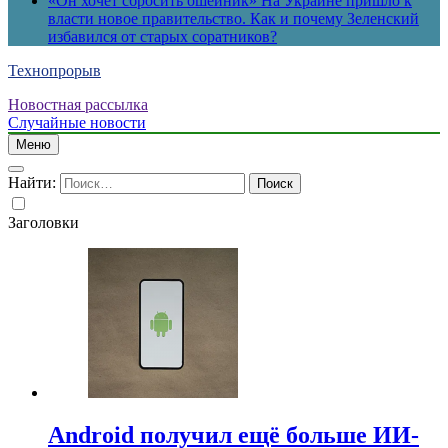
«Он хочет сбросить ошейник» На Украине пришло к
власти новое правительство. Как и почему Зеленский
избавился от старых соратников?
Технопрорыв
Новостная рассылка
Случайные новости
Меню
Найти:
Заголовки
Android получил ещё больше ИИ-