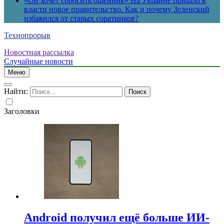
«Он хочет сбросить ошейник» На Украине пришло к
власти новое правительство. Как и почему Зеленский
избавился от старых соратников?
Технопрорыв
Новостная рассылка
Случайные новости
Меню
Найти:
Заголовки
Android получил ещё больше ИИ-