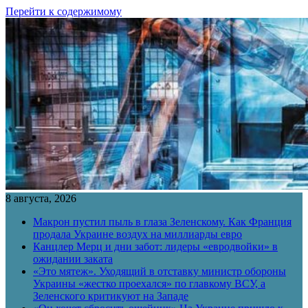
Перейти к содержимому
8 августа, 2026
Макрон пустил пыль в глаза Зеленскому. Как Франция
продала Украине воздух на миллиарды евро
Канцлер Мерц и дни забот: лидеры «евродвойки» в
ожидании заката
«Это мятеж». Уходящий в отставку министр обороны
Украины «жестко проехался» по главкому ВСУ, а
Зеленского критикуют на Западе