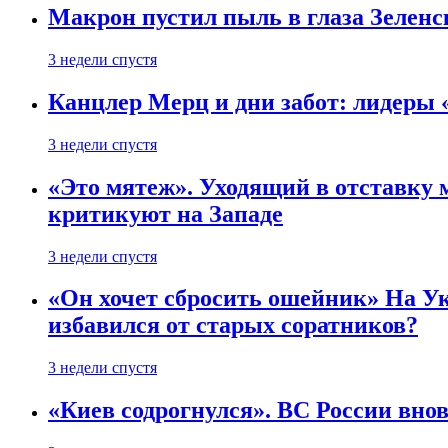
Макрон пустил пыль в глаза Зеленс
3 недели спустя
Канцлер Мерц и дни забот: лидеры 
3 недели спустя
«Это мятеж». Уходящий в отставку 
критикуют на Западе
3 недели спустя
«Он хочет сбросить ошейник» На Ук
избавился от старых соратников?
3 недели спустя
«Киев содрогнулся». ВС России внов