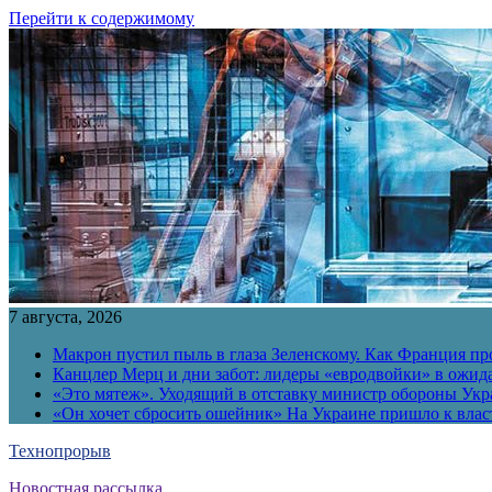
Перейти к содержимому
7 августа, 2026
Макрон пустил пыль в глаза Зеленскому. Как Франция пр
Канцлер Мерц и дни забот: лидеры «евродвойки» в ожид
«Это мятеж». Уходящий в отставку министр обороны Укра
«Он хочет сбросить ошейник» На Украине пришло к власт
Технопрорыв
Новостная рассылка