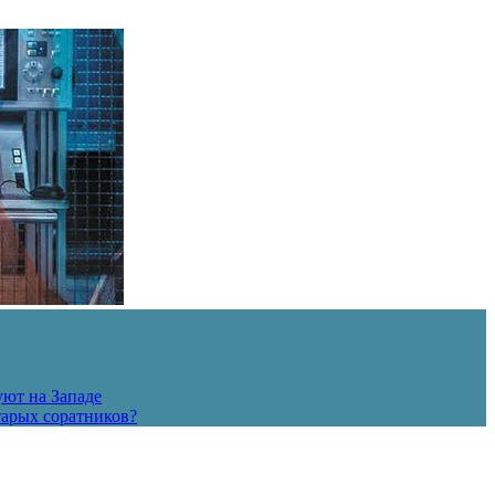
уют на Западе
тарых соратников?