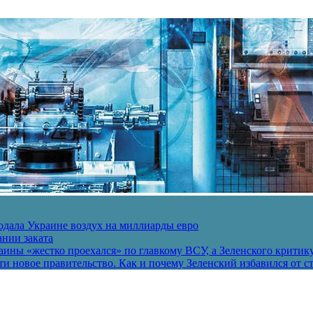
одала Украине воздух на миллиарды евро
ании заката
ины «жестко проехался» по главкому ВСУ, а Зеленского критик
и новое правительство. Как и почему Зеленский избавился от с