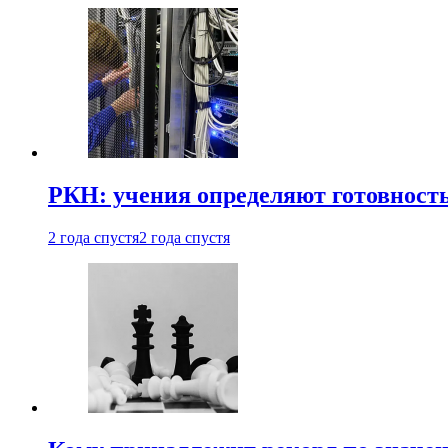
РКН: учения определяют готовность
2 года спустя
2 года спустя