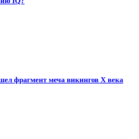
нию IQ?
шел фрагмент меча викингов X века