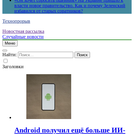
«Он хочет сбросить ошейник» На Украине пришло к
власти новое правительство. Как и почему Зеленский
избавился от старых соратников?
Технопрорыв
Новостная рассылка
Случайные новости
Меню
Найти:
Заголовки
Android получил ещё больше ИИ-