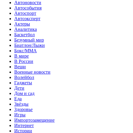
Автоновости
Автособытия
Автоспорт
Автоэксперт
Актеры
Аналитика
Баскетбол
Безумный мир
Биатлон/Лыжи
Бокс/MMA
В мире
В России
Вещи
Военные новости
Волейбол
Гаджеты
Дети
Дом и сад
Еда
Звёзды
Здоровье
Игры
Импортозамещение
Интернет
Истории