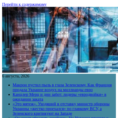
Перейти к содержимому
6 августа, 2026
Макрон пустил пыль в глаза Зеленскому. Как Франция
продала Украине воздух на миллиарды евро
Канцлер Мерц и дни забот: лидеры «евродвойки» в
ожидании заката
«Это мятеж». Уходящий в отставку министр обороны
Украины «жестко проехался» по главкому ВСУ, а
Зеленского критикуют на Западе