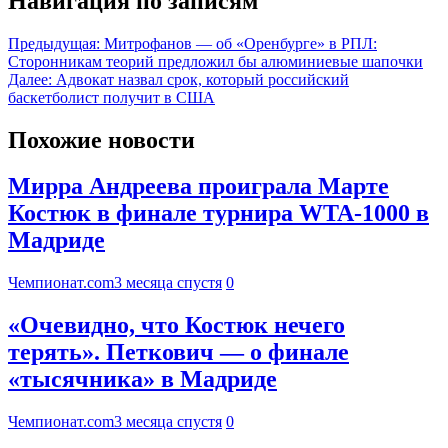
Навигация по записям
Предыдущая:
Митрофанов — об «Оренбурге» в РПЛ:
Сторонникам теорий предложил бы алюминиевые шапочки
Далее:
Адвокат назвал срок, который российский
баскетболист получит в США
Похожие новости
Мирра Андреева проиграла Марте
Костюк в финале турнира WTA-1000 в
Мадриде
Чемпионат.com
3 месяца спустя
0
«Очевидно, что Костюк нечего
терять». Петкович — о финале
«тысячника» в Мадриде
Чемпионат.com
3 месяца спустя
0