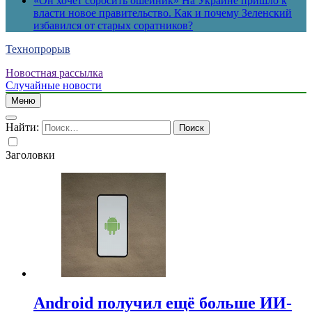
«Он хочет сбросить ошейник» На Украине пришло к
власти новое правительство. Как и почему Зеленский
избавился от старых соратников?
Технопрорыв
Новостная рассылка
Случайные новости
Меню
Найти:
Заголовки
Android получил ещё больше ИИ-