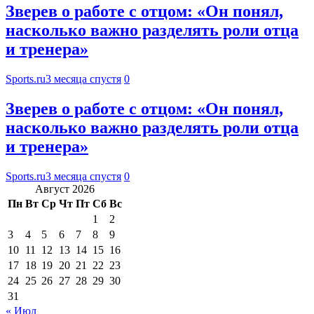
Зверев о работе с отцом: «Он понял,
насколько важно разделять роли отца
и тренера»
Sports.ru
3 месяца спустя
0
Зверев о работе с отцом: «Он понял,
насколько важно разделять роли отца
и тренера»
Sports.ru
3 месяца спустя
0
Август 2026
Пн
Вт
Ср
Чт
Пт
Сб
Вс
1
2
3
4
5
6
7
8
9
10
11
12
13
14
15
16
17
18
19
20
21
22
23
24
25
26
27
28
29
30
31
« Июл