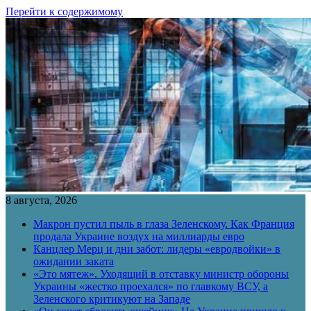
Перейти к содержимому
8 августа, 2026
Макрон пустил пыль в глаза Зеленскому. Как Франция
продала Украине воздух на миллиарды евро
Канцлер Мерц и дни забот: лидеры «евродвойки» в
ожидании заката
«Это мятеж». Уходящий в отставку министр обороны
Украины «жестко проехался» по главкому ВСУ, а
Зеленского критикуют на Западе