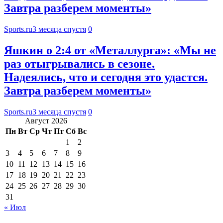
Завтра разберем моменты»
Sports.ru
3 месяца спустя
0
Яшкин о 2:4 от «Металлурга»: «Мы не
раз отыгрывались в сезоне.
Надеялись, что и сегодня это удастся.
Завтра разберем моменты»
Sports.ru
3 месяца спустя
0
Август 2026
Пн
Вт
Ср
Чт
Пт
Сб
Вс
1
2
3
4
5
6
7
8
9
10
11
12
13
14
15
16
17
18
19
20
21
22
23
24
25
26
27
28
29
30
31
« Июл