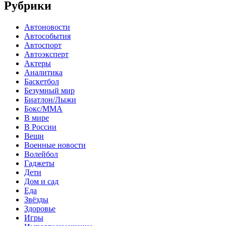
Рубрики
Автоновости
Автособытия
Автоспорт
Автоэксперт
Актеры
Аналитика
Баскетбол
Безумный мир
Биатлон/Лыжи
Бокс/MMA
В мире
В России
Вещи
Военные новости
Волейбол
Гаджеты
Дети
Дом и сад
Еда
Звёзды
Здоровье
Игры