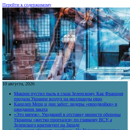
Перейти к содержимому
10 августа, 2026
Макрон пустил пыль в глаза Зеленскому. Как Франция
продала Украине воздух на миллиарды евро
Канцлер Мерц и дни забот: лидеры «евродвойки» в
ожидании заката
«Это мятеж». Уходящий в отставку министр обороны
Украины «жестко проехался» по главкому ВСУ, а
Зеленского критикуют на Западе