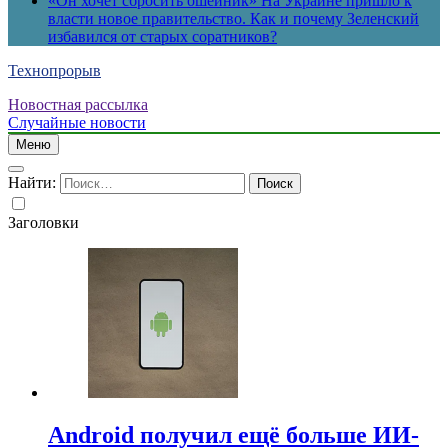
«Он хочет сбросить ошейник» На Украине пришло к
власти новое правительство. Как и почему Зеленский
избавился от старых соратников?
Технопрорыв
Новостная рассылка
Случайные новости
Меню
Найти:
Заголовки
Android получил ещё больше ИИ-