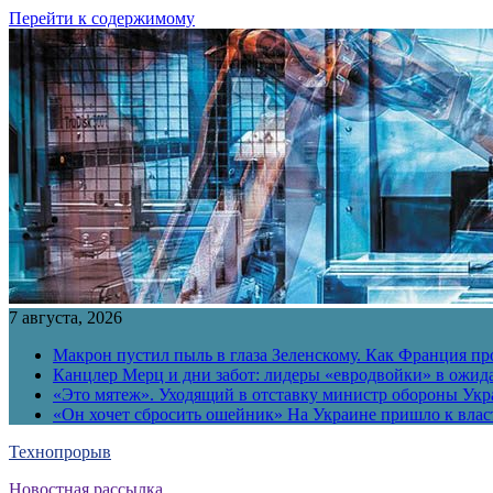
Перейти к содержимому
7 августа, 2026
Макрон пустил пыль в глаза Зеленскому. Как Франция пр
Канцлер Мерц и дни забот: лидеры «евродвойки» в ожид
«Это мятеж». Уходящий в отставку министр обороны Укра
«Он хочет сбросить ошейник» На Украине пришло к власт
Технопрорыв
Новостная рассылка