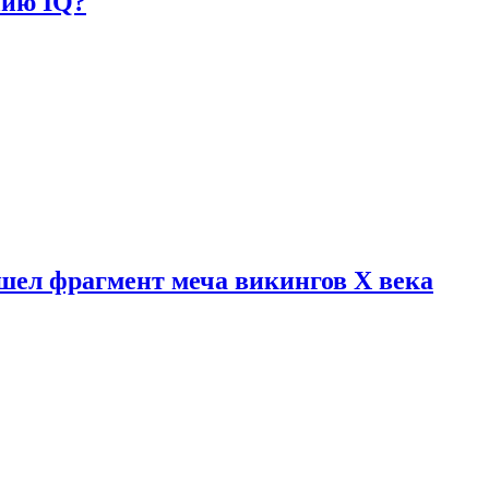
нию IQ?
шел фрагмент меча викингов X века