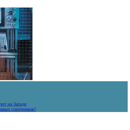
уют на Западе
тарых соратников?