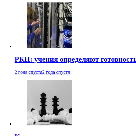
РКН: учения определяют готовность
2 года спустя
2 года спустя