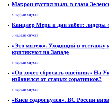
Макрон пустил пыль в глаза Зеленс
3 недели спустя
Канцлер Мерц и дни забот: лидеры 
3 недели спустя
«Это мятеж». Уходящий в отставку 
критикуют на Западе
3 недели спустя
«Он хочет сбросить ошейник» На Ук
избавился от старых соратников?
3 недели спустя
«Киев содрогнулся». ВС России внов