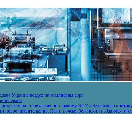
одала Украине воздух на миллиарды евро
ании заката
ины «жестко проехался» по главкому ВСУ, а Зеленского критик
и новое правительство. Как и почему Зеленский избавился от с