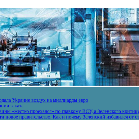
одала Украине воздух на миллиарды евро
ании заката
ины «жестко проехался» по главкому ВСУ, а Зеленского критик
и новое правительство. Как и почему Зеленский избавился от с