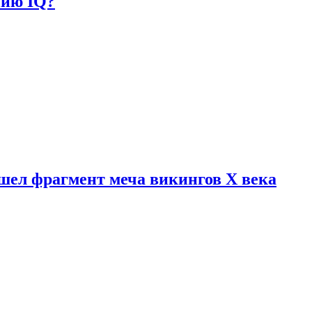
нию IQ?
шел фрагмент меча викингов X века