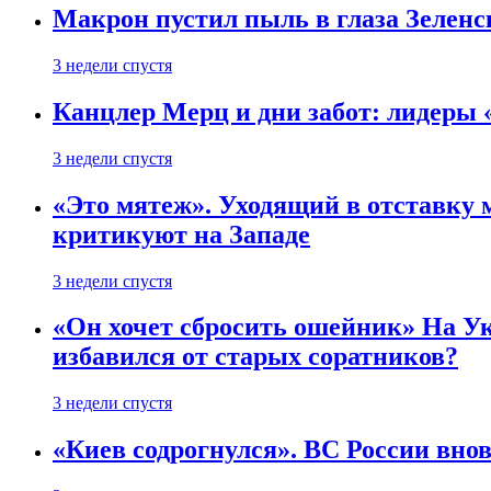
Макрон пустил пыль в глаза Зеленс
3 недели спустя
Канцлер Мерц и дни забот: лидеры 
3 недели спустя
«Это мятеж». Уходящий в отставку 
критикуют на Западе
3 недели спустя
«Он хочет сбросить ошейник» На Ук
избавился от старых соратников?
3 недели спустя
«Киев содрогнулся». ВС России внов