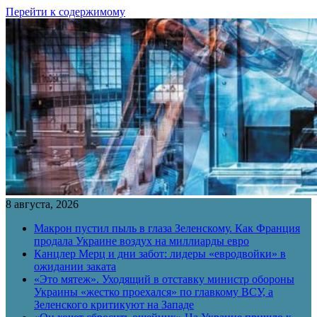
Перейти к содержимому
8 августа, 2026
Макрон пустил пыль в глаза Зеленскому. Как Франция
продала Украине воздух на миллиарды евро
Канцлер Мерц и дни забот: лидеры «евродвойки» в
ожидании заката
«Это мятеж». Уходящий в отставку министр обороны
Украины «жестко проехался» по главкому ВСУ, а
Зеленского критикуют на Западе