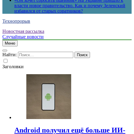
«Он хочет сбросить ошейник» На Украине пришло к
власти новое правительство. Как и почему Зеленский
избавился от старых соратников?
Технопрорыв
Новостная рассылка
Случайные новости
Меню
Найти:
Заголовки
Android получил ещё больше ИИ-