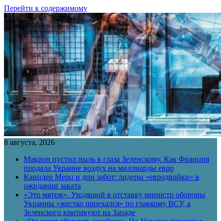
Перейти к содержимому
8 августа, 2026
Макрон пустил пыль в глаза Зеленскому. Как Франция
продала Украине воздух на миллиарды евро
Канцлер Мерц и дни забот: лидеры «евродвойки» в
ожидании заката
«Это мятеж». Уходящий в отставку министр обороны
Украины «жестко проехался» по главкому ВСУ, а
Зеленского критикуют на Западе