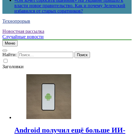
«Он хочет сбросить ошейник» На Украине пришло к
власти новое правительство. Как и почему Зеленский
избавился от старых соратников?
Технопрорыв
Новостная рассылка
Случайные новости
Меню
Найти:
Заголовки
Android получил ещё больше ИИ-